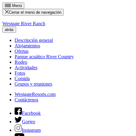
Menú
Cerrar el menú de navegación
Westgate River Ranch
atrás
Descripción general
Alojamientos
Ofertas
Parque acuático River Country
Rodeo
Actividades
Fotos
Comida
Grupos y reuniones
WestgateResorts.com
Contáctenos
Facebook
Gorjeo
Instagram