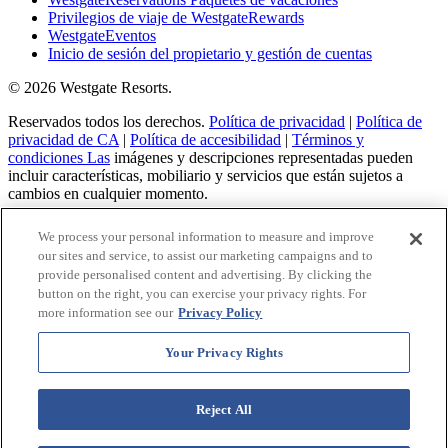
Privilegios de viaje de WestgateRewards
WestgateEventos
Inicio de sesión del propietario y gestión de cuentas
© 2026 Westgate Resorts.
Reservados todos los derechos.
Política de privacidad
|
Política de
privacidad de CA
|
Política de accesibilidad
|
Términos y
condiciones Las
imágenes y descripciones representadas pueden
incluir características, mobiliario y servicios que están sujetos a
cambios en cualquier momento.
Este material publicitario se utiliza con el fin de solicitar la venta de
We process your personal information to measure and improve
un plan de propiedad vacacional.
our sites and service, to assist our marketing campaigns and to
provide personalised content and advertising. By clicking the
Aviso: Las características de accesibilidad enumeradas aquí no
button on the right, you can exercise your privacy rights. For
pretenden ser una lista exhaustiva o completa de todas las
more information see our
Privacy Policy
características accesibles de las instalaciones, habitaciones y / o
servicios para este resort específico. Para obtener información sobre
nuestra política de accesibilidad, consulte nuestra Política de
Your Privacy Rights
accesibilidad.
Reject All