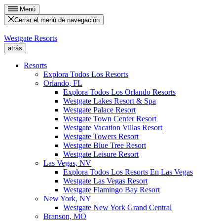
Menú
Cerrar el menú de navegación
Westgate Resorts
atrás
Resorts
Explora Todos Los Resorts
Orlando, FL
Explora Todos Los Orlando Resorts
Westgate Lakes Resort & Spa
Westgate Palace Resort
Westgate Town Center Resort
Westgate Vacation Villas Resort
Westgate Towers Resort
Westgate Blue Tree Resort
Westgate Leisure Resort
Las Vegas, NV
Explora Todos Los Resorts En Las Vegas
Westgate Las Vegas Resort
Westgate Flamingo Bay Resort
New York, NY
Westgate New York Grand Central
Branson, MO