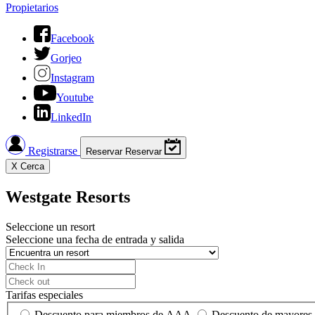
Propietarios
Facebook
Gorjeo
Instagram
Youtube
LinkedIn
Registrarse
Reservar
Reservar
X
Cerca
Westgate Resorts
Seleccione un resort
Seleccione una fecha de entrada y salida
Tarifas especiales
Descuento para miembros de AAA
Descuento de mayores