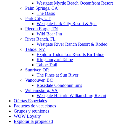
Westgate Myrtle Beach Oceanfront Resort
Palm Springs, CA
The Oasis
Park City, UT
Westgate Park City Resort & Spa
Pigeon Forge, TN
Wild Bear Inn
River Ranch, FL
Westgate River Ranch Resort & Rodeo
Tahoe, NV
Explora Todos Los Resorts En Tahoe
Kingsbury of Tahoe
Tahoe Trail
Sunriver, OR
The Pines at Sun River
Vancouver, BC
Rosedale Condominiums
Williamsburg, VA
Westgate Historic Williamsburg Resort
Ofertas Especiales
Paquetes de vacaciones
Grupos y reuniones
WOW Loyalty
Explorar la propiedad