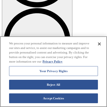
We process your personal information to measure and improve
our sites and service, to assist our marketing campaigns and to
provide personalised content and advertising. By clicking the
button on the right, you can exercise your privacy rights. For
more information see our
Privacy Policy
Your Privacy Rights
¿Ofrecen transporte a las atracciones locales?
Reject All
No ofrecemos transporte a las atracciones locales, pero Pigeon
Forge cuenta con transporte público y servicios de transporte
compartido para facilitar sus desplazamientos.
Accept Cookies