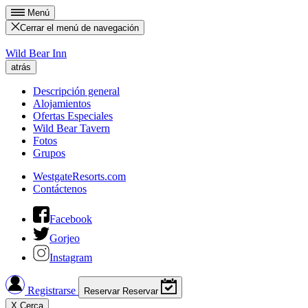
Menú
Cerrar el menú de navegación
Wild Bear Inn
atrás
Descripción general
Alojamientos
Ofertas Especiales
Wild Bear Tavern
Fotos
Grupos
WestgateResorts.com
Contáctenos
Facebook
Gorjeo
Instagram
Registrarse
Reservar
Reservar
X
Cerca