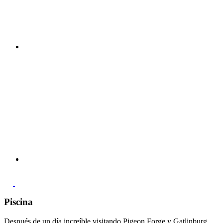
Piscina
Después de un día increíble visitando Pigeon Forge y Gatlinburg,