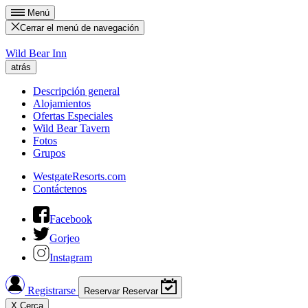
Menú
Cerrar el menú de navegación
Wild Bear Inn
atrás
Descripción general
Alojamientos
Ofertas Especiales
Wild Bear Tavern
Fotos
Grupos
WestgateResorts.com
Contáctenos
Facebook
Gorjeo
Instagram
Registrarse
Reservar
Reservar
X
Cerca