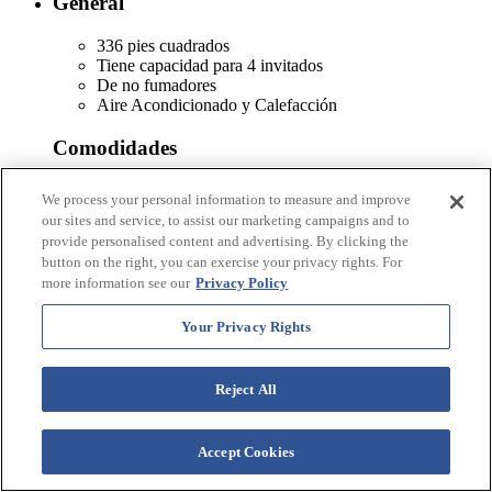
General
336 pies cuadrados
Tiene capacidad para 4 invitados
De no fumadores
Aire Acondicionado y Calefacción
Comodidades
Caja de seguridad en hab
We process your personal information to measure and improve
Televisión por cable con canales premium
our sites and service, to assist our marketing campaigns and to
provide personalised content and advertising. By clicking the
Lecho
button on the right, you can exercise your privacy rights. For
more information see our
Privacy Policy
2 Cama matrimonials
Your Privacy Rights
Cocina pequeña
Cafetera
Reject All
mini refrigerador
Más información
Menos información
Accept Cookies
La habitación Double Queen junto a la piscina en Wild Bear Inn