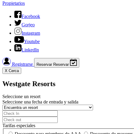
Propietarios
Facebook
Gorjeo
Instagram
Youtube
LinkedIn
Registrarse
Reservar
Reservar
X
Cerca
Westgate Resorts
Seleccione un resort
Seleccione una fecha de entrada y salida
Tarifas especiales
Descuento para miembros de AAA
Descuento de mayores