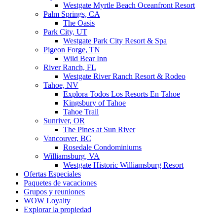
Westgate Myrtle Beach Oceanfront Resort
Palm Springs, CA
The Oasis
Park City, UT
Westgate Park City Resort & Spa
Pigeon Forge, TN
Wild Bear Inn
River Ranch, FL
Westgate River Ranch Resort & Rodeo
Tahoe, NV
Explora Todos Los Resorts En Tahoe
Kingsbury of Tahoe
Tahoe Trail
Sunriver, OR
The Pines at Sun River
Vancouver, BC
Rosedale Condominiums
Williamsburg, VA
Westgate Historic Williamsburg Resort
Ofertas Especiales
Paquetes de vacaciones
Grupos y reuniones
WOW Loyalty
Explorar la propiedad