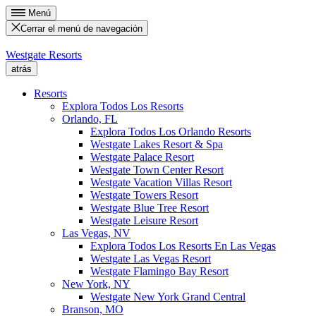
Menú
Cerrar el menú de navegación
Westgate Resorts
atrás
Resorts
Explora Todos Los Resorts
Orlando, FL
Explora Todos Los Orlando Resorts
Westgate Lakes Resort & Spa
Westgate Palace Resort
Westgate Town Center Resort
Westgate Vacation Villas Resort
Westgate Towers Resort
Westgate Blue Tree Resort
Westgate Leisure Resort
Las Vegas, NV
Explora Todos Los Resorts En Las Vegas
Westgate Las Vegas Resort
Westgate Flamingo Bay Resort
New York, NY
Westgate New York Grand Central
Branson, MO