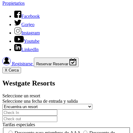
Propietarios
Facebook
Gorjeo
Instagram
Youtube
LinkedIn
Registrarse
Reservar
Reservar
X
Cerca
Westgate Resorts
Seleccione un resort
Seleccione una fecha de entrada y salida
Tarifas especiales
Descuento para miembros de AAA
Descuento de