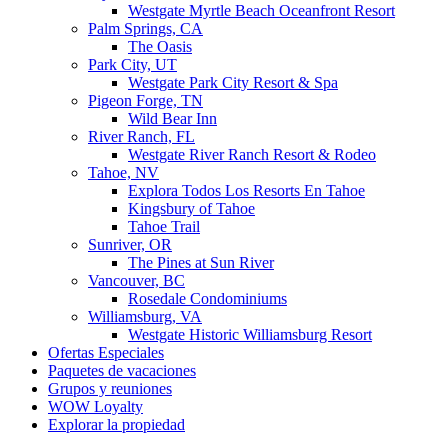
Westgate Myrtle Beach Oceanfront Resort
Palm Springs, CA
The Oasis
Park City, UT
Westgate Park City Resort & Spa
Pigeon Forge, TN
Wild Bear Inn
River Ranch, FL
Westgate River Ranch Resort & Rodeo
Tahoe, NV
Explora Todos Los Resorts En Tahoe
Kingsbury of Tahoe
Tahoe Trail
Sunriver, OR
The Pines at Sun River
Vancouver, BC
Rosedale Condominiums
Williamsburg, VA
Westgate Historic Williamsburg Resort
Ofertas Especiales
Paquetes de vacaciones
Grupos y reuniones
WOW Loyalty
Explorar la propiedad