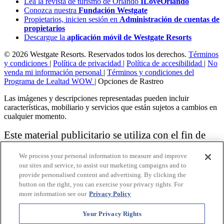
Lea la revista de turismo de Orlando
ILoveOrlando
Conozca nuestra
Fundación Westgate
Propietarios, inicien sesión en
Administración de cuentas de
propietarios
Descargue la
aplicación móvil de Westgate Resorts
© 2026 Westgate Resorts. Reservados todos los derechos.
Términos
y condiciones
|
Política de privacidad
|
Política de accesibilidad
|
No
venda mi información personal
|
Términos y condiciones del
Programa de Lealtad WOW
|
Opciones de Rastreo
Las imágenes y descripciones representadas pueden incluir
características, mobiliario y servicios que están sujetos a cambios en
cualquier momento.
Este material publicitario se utiliza con el fin de
solicitar la venta de un plan de propiedad
We process your personal information to measure and improve
vacacional.
our sites and service, to assist our marketing campaigns and to
provide personalised content and advertising. By clicking the
Aviso: las funciones de accesibilidad enumeradas aquí no pretenden
button on the right, you can exercise your privacy rights. For
ser una lista exhaustiva o completa de todas las funciones accesibles
more information see our
Privacy Policy
de la instalación,
habitaciones y / o comodidades para este Resort específico. Para
obtener información sobre nuestra política de accesibilidad, revise
Your Privacy Rights
nuestra
Política de accesibilidad
.