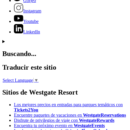
Gorjeo
Instagram
Youtube
LinkedIn
Buscando...
Traducir este sitio
Select Language
▼
Sitios de Westgate Resort
Los mejores precios en entradas para parques temáticos con
Tickets2You
Encuentre paquetes de vacaciones en
WestgateReservations
Disfrute de privilegios de viaje con
WestgateRewards
Encuentra tu próximo evento en
WestgateEvents