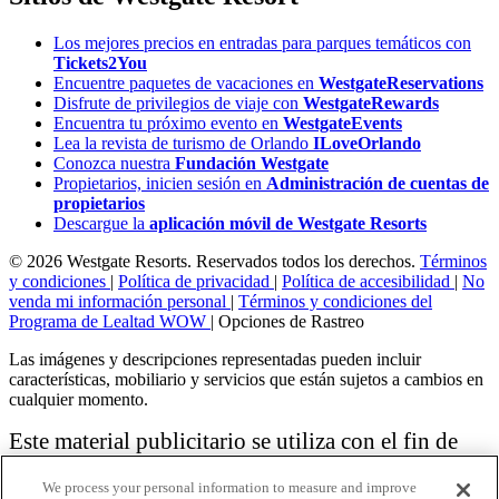
Los mejores precios en entradas para parques temáticos con
Tickets2You
Encuentre paquetes de vacaciones en
WestgateReservations
Disfrute de privilegios de viaje con
WestgateRewards
Encuentra tu próximo evento en
WestgateEvents
Lea la revista de turismo de Orlando
ILoveOrlando
Conozca nuestra
Fundación Westgate
Propietarios, inicien sesión en
Administración de cuentas de
propietarios
Descargue la
aplicación móvil de Westgate Resorts
© 2026 Westgate Resorts. Reservados todos los derechos.
Términos
y condiciones
|
Política de privacidad
|
Política de accesibilidad
|
No
venda mi información personal
|
Términos y condiciones del
Programa de Lealtad WOW
|
Opciones de Rastreo
Las imágenes y descripciones representadas pueden incluir
características, mobiliario y servicios que están sujetos a cambios en
cualquier momento.
Este material publicitario se utiliza con el fin de
solicitar la venta de un plan de propiedad
We process your personal information to measure and improve
vacacional.