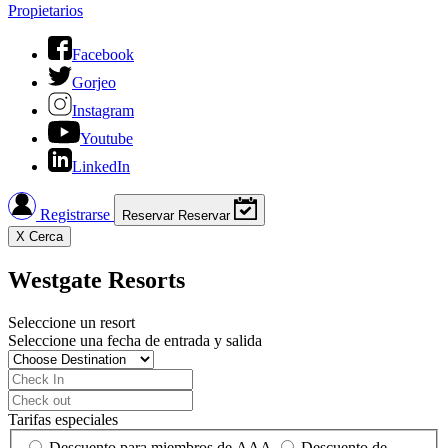
Propietarios
Facebook
Gorjeo
Instagram
Youtube
LinkedIn
Registrarse
Reservar
Reservar
X
Cerca
Westgate Resorts
Seleccione un resort
Seleccione una fecha de entrada y salida
Tarifas especiales
Descuento para miembros de AAA
Descuento de