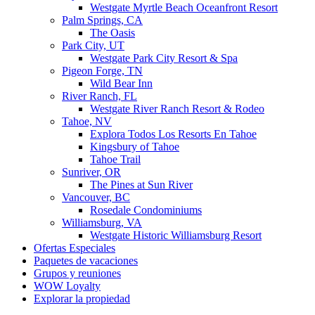
Westgate Myrtle Beach Oceanfront Resort
Palm Springs, CA
The Oasis
Park City, UT
Westgate Park City Resort & Spa
Pigeon Forge, TN
Wild Bear Inn
River Ranch, FL
Westgate River Ranch Resort & Rodeo
Tahoe, NV
Explora Todos Los Resorts En Tahoe
Kingsbury of Tahoe
Tahoe Trail
Sunriver, OR
The Pines at Sun River
Vancouver, BC
Rosedale Condominiums
Williamsburg, VA
Westgate Historic Williamsburg Resort
Ofertas Especiales
Paquetes de vacaciones
Grupos y reuniones
WOW Loyalty
Explorar la propiedad