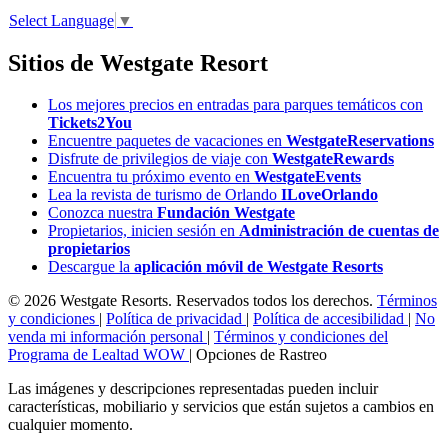
Select Language
▼
Sitios de Westgate Resort
Los mejores precios en entradas para parques temáticos con
Tickets2You
Encuentre paquetes de vacaciones en
WestgateReservations
Disfrute de privilegios de viaje con
WestgateRewards
Encuentra tu próximo evento en
WestgateEvents
Lea la revista de turismo de Orlando
ILoveOrlando
Conozca nuestra
Fundación Westgate
Propietarios, inicien sesión en
Administración de cuentas de
propietarios
Descargue la
aplicación móvil de Westgate Resorts
© 2026 Westgate Resorts. Reservados todos los derechos.
Términos
y condiciones
|
Política de privacidad
|
Política de accesibilidad
|
No
venda mi información personal
|
Términos y condiciones del
Programa de Lealtad WOW
|
Opciones de Rastreo
Las imágenes y descripciones representadas pueden incluir
características, mobiliario y servicios que están sujetos a cambios en
cualquier momento.