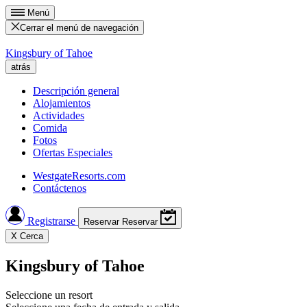
Menú
Cerrar el menú de navegación
Kingsbury of Tahoe
atrás
Descripción general
Alojamientos
Actividades
Comida
Fotos
Ofertas Especiales
WestgateResorts.com
Contáctenos
Registrarse
Reservar
Reservar
X
Cerca
Kingsbury of Tahoe
Seleccione un resort