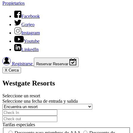
Propietarios
Facebook
Gorjeo
Instagram
Youtube
LinkedIn
Registrarse
Reservar
Reservar
X
Cerca
Westgate Resorts
Seleccione un resort
Seleccione una fecha de entrada y salida
Tarifas especiales
Descuento para miembros de AAA
Descuento de