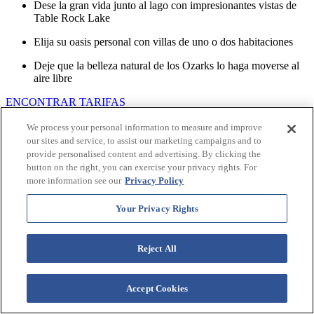
Dese la gran vida junto al lago con impresionantes vistas de
Table Rock Lake
Elija su oasis personal con villas de uno o dos habitaciones
Deje que la belleza natural de los Ozarks lo haga moverse al
aire libre
ENCONTRAR TARIFAS
Westgate Branson Lakes Resort
We process your personal information to measure and improve
our sites and service, to assist our marketing campaigns and to
Branson, Missouri
provide personalised content and advertising. By clicking the
button on the right, you can exercise your privacy rights. For
Dese la gran vida junto al lago con impresionantes vistas de
more information see our
Privacy Policy
Table Rock Lake
Your Privacy Rights
Elija su oasis personal con villas de uno o dos habitaciones
Deje que la belleza natural de los Ozarks lo haga moverse al
aire libre
Reject All
ENCONTRAR TARIFAS
Accept Cookies