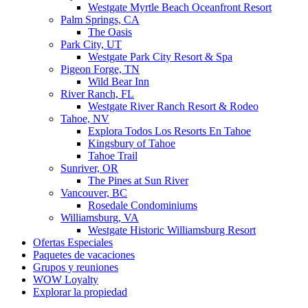
Westgate Myrtle Beach Oceanfront Resort
Palm Springs, CA
The Oasis
Park City, UT
Westgate Park City Resort & Spa
Pigeon Forge, TN
Wild Bear Inn
River Ranch, FL
Westgate River Ranch Resort & Rodeo
Tahoe, NV
Explora Todos Los Resorts En Tahoe
Kingsbury of Tahoe
Tahoe Trail
Sunriver, OR
The Pines at Sun River
Vancouver, BC
Rosedale Condominiums
Williamsburg, VA
Westgate Historic Williamsburg Resort
Ofertas Especiales
Paquetes de vacaciones
Grupos y reuniones
WOW Loyalty
Explorar la propiedad