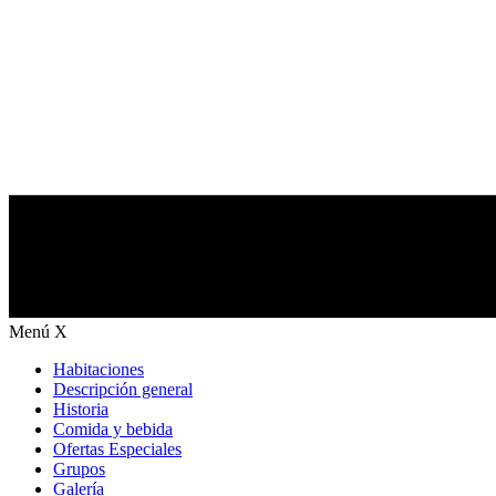
Menú
X
Habitaciones
Descripción general
Historia
Comida y bebida
Ofertas Especiales
Grupos
Galería