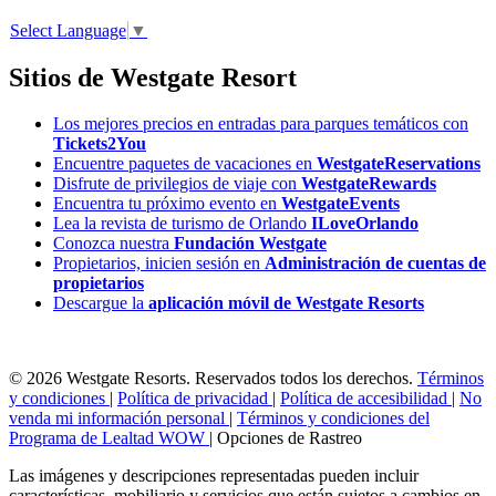
Select Language
▼
Sitios de Westgate Resort
Los mejores precios en entradas para parques temáticos con
Tickets2You
Encuentre paquetes de vacaciones en
WestgateReservations
Disfrute de privilegios de viaje con
WestgateRewards
Encuentra tu próximo evento en
WestgateEvents
Lea la revista de turismo de Orlando
ILoveOrlando
Conozca nuestra
Fundación Westgate
Propietarios, inicien sesión en
Administración de cuentas de
propietarios
Descargue la
aplicación móvil de Westgate Resorts
© 2026 Westgate Resorts. Reservados todos los derechos.
Términos
y condiciones
|
Política de privacidad
|
Política de accesibilidad
|
No
venda mi información personal
|
Términos y condiciones del
Programa de Lealtad WOW
|
Opciones de Rastreo
Las imágenes y descripciones representadas pueden incluir
características, mobiliario y servicios que están sujetos a cambios en