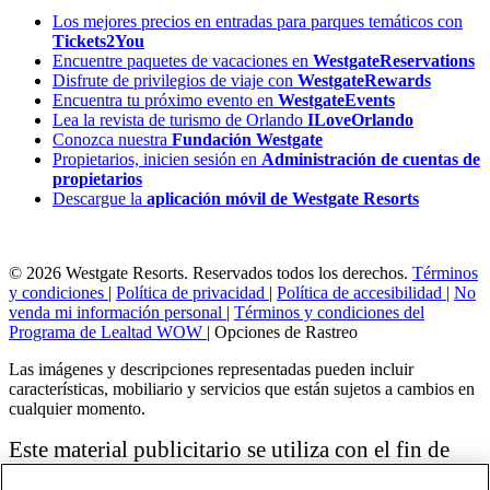
Los mejores precios en entradas para parques temáticos con
Tickets2You
Encuentre paquetes de vacaciones en
WestgateReservations
Disfrute de privilegios de viaje con
WestgateRewards
Encuentra tu próximo evento en
WestgateEvents
Lea la revista de turismo de Orlando
ILoveOrlando
Conozca nuestra
Fundación Westgate
Propietarios, inicien sesión en
Administración de cuentas de
propietarios
Descargue la
aplicación móvil de Westgate Resorts
© 2026 Westgate Resorts. Reservados todos los derechos.
Términos
y condiciones
|
Política de privacidad
|
Política de accesibilidad
|
No
venda mi información personal
|
Términos y condiciones del
Programa de Lealtad WOW
|
Opciones de Rastreo
Las imágenes y descripciones representadas pueden incluir
características, mobiliario y servicios que están sujetos a cambios en
cualquier momento.
Este material publicitario se utiliza con el fin de
solicitar la venta de un plan de propiedad