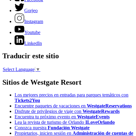
Gorjeo
Instagram
Youtube
LinkedIn
Traducir este sitio
Select Language
▼
Sitios de Westgate Resort
Los mejores precios en entradas para parques temáticos con
Tickets2You
Encuentre paquetes de vacaciones en
WestgateReservations
Disfrute de privilegios de viaje con
WestgateRewards
Encuentra tu próximo evento en
WestgateEvents
Lea la revista de turismo de Orlando
ILoveOrlando
Conozca nuestra
Fundación Westgate
Propietarios, inicien sesión en
Administración de cuentas de