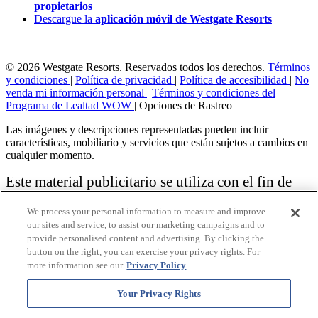
propietarios
Descargue la
aplicación móvil de Westgate Resorts
© 2026 Westgate Resorts. Reservados todos los derechos.
Términos
y condiciones
|
Política de privacidad
|
Política de accesibilidad
|
No
venda mi información personal
|
Términos y condiciones del
Programa de Lealtad WOW
|
Opciones de Rastreo
Las imágenes y descripciones representadas pueden incluir
características, mobiliario y servicios que están sujetos a cambios en
cualquier momento.
Este material publicitario se utiliza con el fin de
solicitar la venta de un plan de propiedad
We process your personal information to measure and improve
vacacional.
our sites and service, to assist our marketing campaigns and to
provide personalised content and advertising. By clicking the
Aviso: las funciones de accesibilidad enumeradas aquí no pretenden
button on the right, you can exercise your privacy rights. For
ser una lista exhaustiva o completa de todas las funciones accesibles
more information see our
Privacy Policy
de la instalación,
habitaciones y / o comodidades para este Resort específico. Para
obtener información sobre nuestra política de accesibilidad, revise
Your Privacy Rights
nuestra
Política de accesibilidad
.