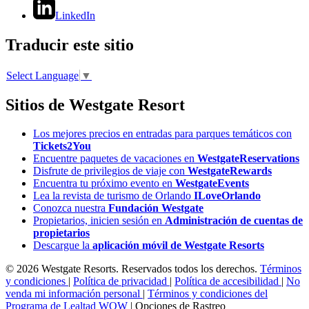
LinkedIn
Traducir este sitio
Select Language
▼
Sitios de Westgate Resort
Los mejores precios en entradas para parques temáticos con
Tickets2You
Encuentre paquetes de vacaciones en
WestgateReservations
Disfrute de privilegios de viaje con
WestgateRewards
Encuentra tu próximo evento en
WestgateEvents
Lea la revista de turismo de Orlando
ILoveOrlando
Conozca nuestra
Fundación Westgate
Propietarios, inicien sesión en
Administración de cuentas de
propietarios
Descargue la
aplicación móvil de Westgate Resorts
© 2026 Westgate Resorts. Reservados todos los derechos.
Términos
y condiciones
|
Política de privacidad
|
Política de accesibilidad
|
No
venda mi información personal
|
Términos y condiciones del
Programa de Lealtad WOW
|
Opciones de Rastreo