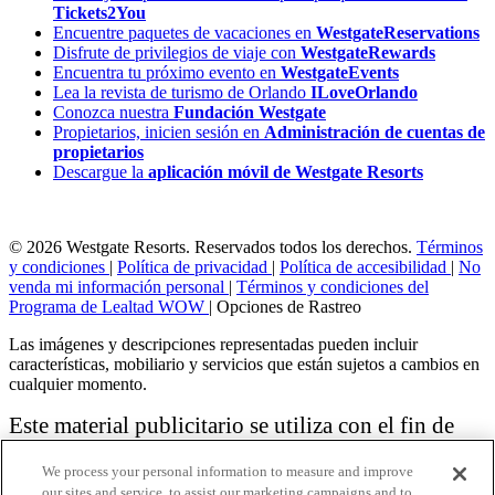
Tickets2You
Encuentre paquetes de vacaciones en
WestgateReservations
Disfrute de privilegios de viaje con
WestgateRewards
Encuentra tu próximo evento en
WestgateEvents
Lea la revista de turismo de Orlando
ILoveOrlando
Conozca nuestra
Fundación Westgate
Propietarios, inicien sesión en
Administración de cuentas de
propietarios
Descargue la
aplicación móvil de Westgate Resorts
© 2026 Westgate Resorts. Reservados todos los derechos.
Términos
y condiciones
|
Política de privacidad
|
Política de accesibilidad
|
No
venda mi información personal
|
Términos y condiciones del
Programa de Lealtad WOW
|
Opciones de Rastreo
Las imágenes y descripciones representadas pueden incluir
características, mobiliario y servicios que están sujetos a cambios en
cualquier momento.
Este material publicitario se utiliza con el fin de
solicitar la venta de un plan de propiedad
We process your personal information to measure and improve
vacacional.
our sites and service, to assist our marketing campaigns and to