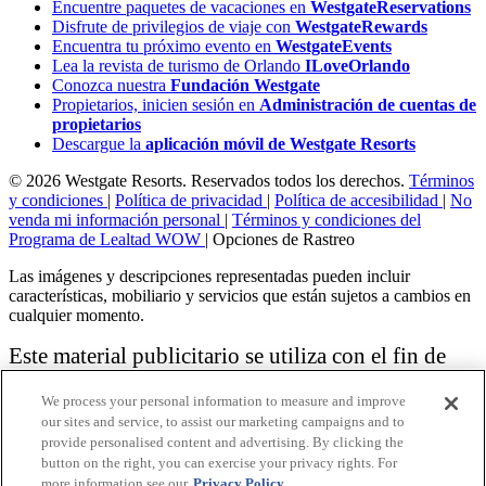
Encuentre paquetes de vacaciones en
WestgateReservations
Disfrute de privilegios de viaje con
WestgateRewards
Encuentra tu próximo evento en
WestgateEvents
Lea la revista de turismo de Orlando
ILoveOrlando
Conozca nuestra
Fundación Westgate
Propietarios, inicien sesión en
Administración de cuentas de
propietarios
Descargue la
aplicación móvil de Westgate Resorts
© 2026 Westgate Resorts. Reservados todos los derechos.
Términos
y condiciones
|
Política de privacidad
|
Política de accesibilidad
|
No
venda mi información personal
|
Términos y condiciones del
Programa de Lealtad WOW
|
Opciones de Rastreo
Las imágenes y descripciones representadas pueden incluir
características, mobiliario y servicios que están sujetos a cambios en
cualquier momento.
Este material publicitario se utiliza con el fin de
solicitar la venta de un plan de propiedad
We process your personal information to measure and improve
vacacional.
our sites and service, to assist our marketing campaigns and to
provide personalised content and advertising. By clicking the
Aviso: las funciones de accesibilidad enumeradas aquí no pretenden
button on the right, you can exercise your privacy rights. For
ser una lista exhaustiva o completa de todas las funciones accesibles
more information see our
Privacy Policy