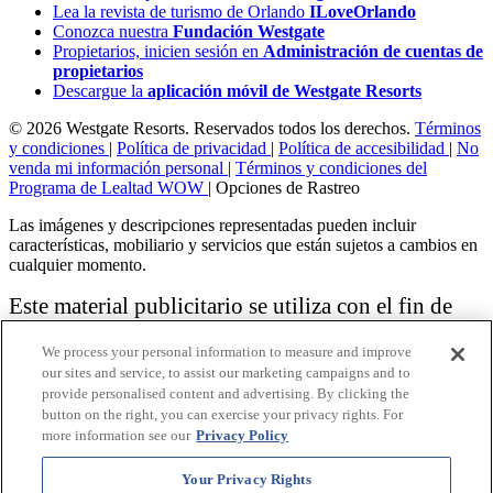
Lea la revista de turismo de Orlando
ILoveOrlando
Conozca nuestra
Fundación Westgate
Propietarios, inicien sesión en
Administración de cuentas de
propietarios
Descargue la
aplicación móvil de Westgate Resorts
© 2026 Westgate Resorts. Reservados todos los derechos.
Términos
y condiciones
|
Política de privacidad
|
Política de accesibilidad
|
No
venda mi información personal
|
Términos y condiciones del
Programa de Lealtad WOW
|
Opciones de Rastreo
Las imágenes y descripciones representadas pueden incluir
características, mobiliario y servicios que están sujetos a cambios en
cualquier momento.
Este material publicitario se utiliza con el fin de
solicitar la venta de un plan de propiedad
We process your personal information to measure and improve
vacacional.
our sites and service, to assist our marketing campaigns and to
provide personalised content and advertising. By clicking the
Aviso: las funciones de accesibilidad enumeradas aquí no pretenden
button on the right, you can exercise your privacy rights. For
ser una lista exhaustiva o completa de todas las funciones accesibles
more information see our
Privacy Policy
de la instalación,
habitaciones y / o comodidades para este Resort específico. Para
obtener información sobre nuestra política de accesibilidad, revise
Your Privacy Rights