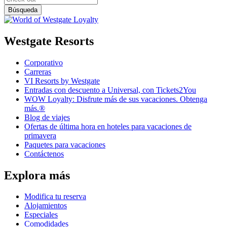
Westgate Resorts
Corporativo
Carreras
VI Resorts by Westgate
Entradas con descuento a Universal, con Tickets2You
WOW Loyalty: Disfrute más de sus vacaciones. Obtenga
más.®
Blog de viajes
Ofertas de última hora en hoteles para vacaciones de
primavera
Paquetes para vacaciones
Contáctenos
Explora más
Modifica tu reserva
Alojamientos
Especiales
Comodidades