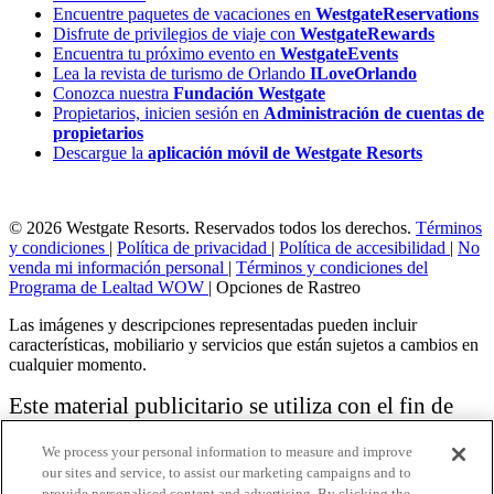
Encuentre paquetes de vacaciones en
WestgateReservations
Disfrute de privilegios de viaje con
WestgateRewards
Encuentra tu próximo evento en
WestgateEvents
Lea la revista de turismo de Orlando
ILoveOrlando
Conozca nuestra
Fundación Westgate
Propietarios, inicien sesión en
Administración de cuentas de
propietarios
Descargue la
aplicación móvil de Westgate Resorts
© 2026 Westgate Resorts. Reservados todos los derechos.
Términos
y condiciones
|
Política de privacidad
|
Política de accesibilidad
|
No
venda mi información personal
|
Términos y condiciones del
Programa de Lealtad WOW
|
Opciones de Rastreo
Las imágenes y descripciones representadas pueden incluir
características, mobiliario y servicios que están sujetos a cambios en
cualquier momento.
Este material publicitario se utiliza con el fin de
solicitar la venta de un plan de propiedad
We process your personal information to measure and improve
vacacional.
our sites and service, to assist our marketing campaigns and to
provide personalised content and advertising. By clicking the