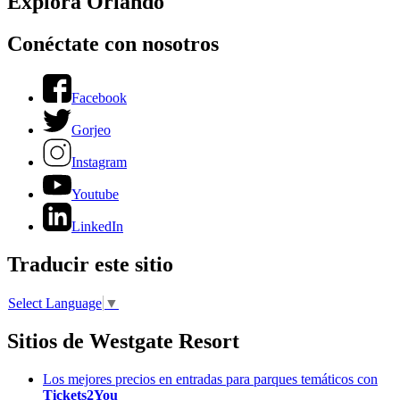
Explora Orlando
Conéctate con nosotros
Facebook
Gorjeo
Instagram
Youtube
LinkedIn
Traducir este sitio
Select Language
▼
Sitios de Westgate Resort
Los mejores precios en entradas para parques temáticos con
Tickets2You