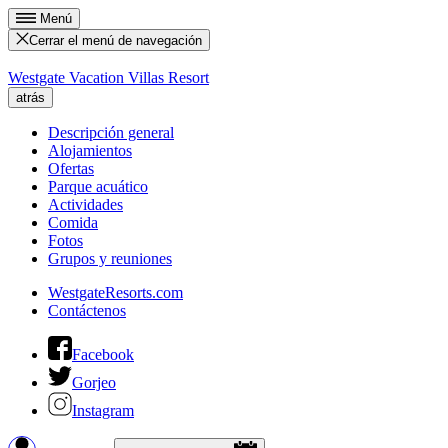
Menú
Cerrar el menú de navegación
Westgate Vacation Villas Resort
atrás
Descripción general
Alojamientos
Ofertas
Parque acuático
Actividades
Comida
Fotos
Grupos y reuniones
WestgateResorts.com
Contáctenos
Facebook
Gorjeo
Instagram