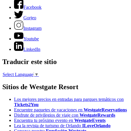
Facebook
Gorjeo
Instagram
Youtube
LinkedIn
Traducir este sitio
Select Language
▼
Sitios de Westgate Resort
Los mejores precios en entradas para parques temáticos con
Tickets2You
Encuentre paquetes de vacaciones en
WestgateReservations
Disfrute de privilegios de viaje con
WestgateRewards
Encuentra tu próximo evento en
WestgateEvents
Lea la revista de turismo de Orlando
ILoveOrlando
Conozca nuestra
Fundación Westgate