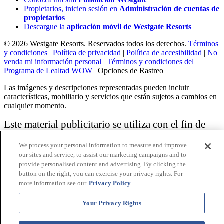
Propietarios, inicien sesión en
Administración de cuentas de
propietarios
Descargue la
aplicación móvil de Westgate Resorts
© 2026 Westgate Resorts. Reservados todos los derechos.
Términos
y condiciones
|
Política de privacidad
|
Política de accesibilidad
|
No
venda mi información personal
|
Términos y condiciones del
Programa de Lealtad WOW
|
Opciones de Rastreo
Las imágenes y descripciones representadas pueden incluir
características, mobiliario y servicios que están sujetos a cambios en
cualquier momento.
Este material publicitario se utiliza con el fin de
solicitar la venta de un plan de propiedad
We process your personal information to measure and improve
vacacional.
our sites and service, to assist our marketing campaigns and to
provide personalised content and advertising. By clicking the
Aviso: las funciones de accesibilidad enumeradas aquí no pretenden
button on the right, you can exercise your privacy rights. For
ser una lista exhaustiva o completa de todas las funciones accesibles
more information see our
Privacy Policy
de la instalación,
habitaciones y / o comodidades para este Resort específico. Para
obtener información sobre nuestra política de accesibilidad, revise
Your Privacy Rights
nuestra
Política de accesibilidad
.