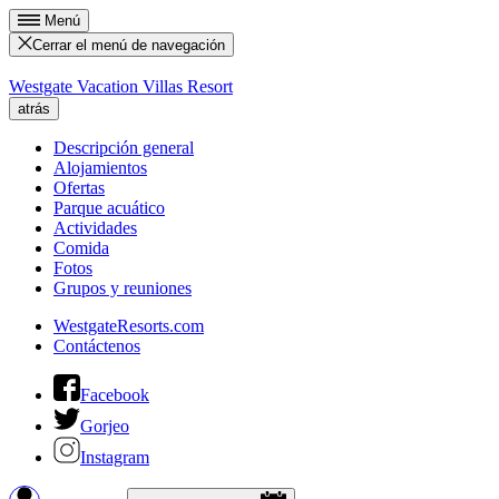
Menú
Cerrar el menú de navegación
Westgate Vacation Villas Resort
atrás
Descripción general
Alojamientos
Ofertas
Parque acuático
Actividades
Comida
Fotos
Grupos y reuniones
WestgateResorts.com
Contáctenos
Facebook
Gorjeo
Instagram