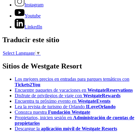
Instagram
Youtube
LinkedIn
Traducir este sitio
Select Language
▼
Sitios de Westgate Resort
Los mejores precios en entradas para parques temáticos con
Tickets2You
Encuentre paquetes de vacaciones en
WestgateReservations
Disfrute de privilegios de viaje con
WestgateRewards
Encuentra tu próximo evento en
WestgateEvents
Lea la revista de turismo de Orlando
ILoveOrlando
Conozca nuestra
Fundación Westgate
Propietarios, inicien sesión en
Administración de cuentas de
propietarios
Descargue la
aplicación móvil de Westgate Resorts