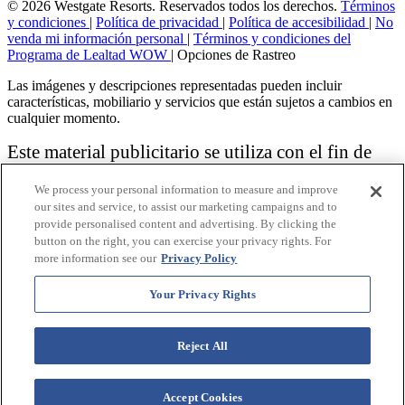
© 2026 Westgate Resorts. Reservados todos los derechos.
Términos
y condiciones
|
Política de privacidad
|
Política de accesibilidad
|
No
venda mi información personal
|
Términos y condiciones del
Programa de Lealtad WOW
|
Opciones de Rastreo
Las imágenes y descripciones representadas pueden incluir
características, mobiliario y servicios que están sujetos a cambios en
cualquier momento.
Este material publicitario se utiliza con el fin de
solicitar la venta de un plan de propiedad
We process your personal information to measure and improve
vacacional.
our sites and service, to assist our marketing campaigns and to
provide personalised content and advertising. By clicking the
Aviso: las funciones de accesibilidad enumeradas aquí no pretenden
button on the right, you can exercise your privacy rights. For
ser una lista exhaustiva o completa de todas las funciones accesibles
more information see our
Privacy Policy
de la instalación,
habitaciones y / o comodidades para este Resort específico. Para
obtener información sobre nuestra política de accesibilidad, revise
Your Privacy Rights
nuestra
Política de accesibilidad
.
Reject All
Accept Cookies