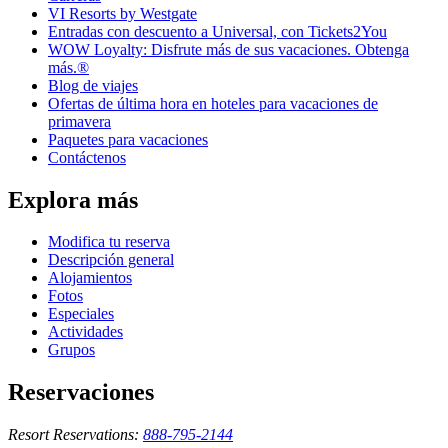
VI Resorts by Westgate
Entradas con descuento a Universal, con Tickets2You
WOW Loyalty: Disfrute más de sus vacaciones. Obtenga
más.®
Blog de viajes
Ofertas de última hora en hoteles para vacaciones de
primavera
Paquetes para vacaciones
Contáctenos
Explora más
Modifica tu reserva
Descripción general
Alojamientos
Fotos
Especiales
Actividades
Grupos
Reservaciones
Resort Reservations:
888-795-2144