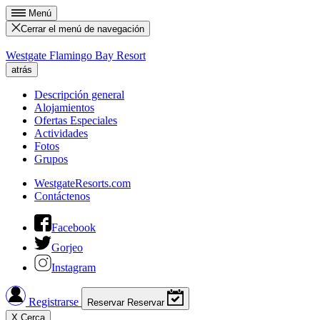
Menú
Cerrar el menú de navegación
Westgate Flamingo Bay Resort
atrás
Descripción general
Alojamientos
Ofertas Especiales
Actividades
Fotos
Grupos
WestgateResorts.com
Contáctenos
Facebook
Gorjeo
Instagram
Registrarse
Reservar
Reservar
X
Cerca