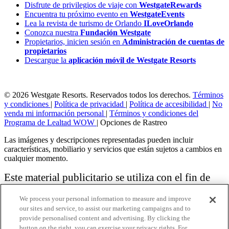
Disfrute de privilegios de viaje con
WestgateRewards
Encuentra tu próximo evento en
WestgateEvents
Lea la revista de turismo de Orlando
ILoveOrlando
Conozca nuestra
Fundación Westgate
Propietarios, inicien sesión en
Administración de cuentas de
propietarios
Descargue la
aplicación móvil de Westgate Resorts
© 2026 Westgate Resorts. Reservados todos los derechos.
Términos
y condiciones
|
Política de privacidad
|
Política de accesibilidad
|
No
venda mi información personal
|
Términos y condiciones del
Programa de Lealtad WOW
|
Opciones de Rastreo
Las imágenes y descripciones representadas pueden incluir
características, mobiliario y servicios que están sujetos a cambios en
cualquier momento.
Este material publicitario se utiliza con el fin de
solicitar la venta de un plan de propiedad
We process your personal information to measure and improve
vacacional.
our sites and service, to assist our marketing campaigns and to
provide personalised content and advertising. By clicking the
Aviso: las funciones de accesibilidad enumeradas aquí no pretenden
button on the right, you can exercise your privacy rights. For