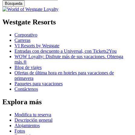
Westgate Resorts
Corporativo
Carreras
VI Resorts by Westgate
Entradas con descuento a Universal, con Tickets2You
WOW Loyalty: Disfrute más de sus vacaciones. Obtenga
más.®
Blog de viajes
Ofertas de última hora en hoteles para vacaciones de
primavera
Paquetes para vacaciones
Contáctenos
Explora más
Modifica tu reserva
Descripción general
Alojamientos
Fotos