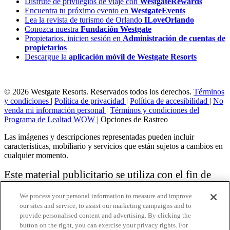
Disfrute de privilegios de viaje con
WestgateRewards
Encuentra tu próximo evento en
WestgateEvents
Lea la revista de turismo de Orlando
ILoveOrlando
Conozca nuestra
Fundación Westgate
Propietarios, inicien sesión en
Administración de cuentas de
propietarios
Descargue la
aplicación móvil de Westgate Resorts
© 2026 Westgate Resorts. Reservados todos los derechos.
Términos
y condiciones
|
Política de privacidad
|
Política de accesibilidad
|
No
venda mi información personal
|
Términos y condiciones del
Programa de Lealtad WOW
|
Opciones de Rastreo
Las imágenes y descripciones representadas pueden incluir
características, mobiliario y servicios que están sujetos a cambios en
cualquier momento.
Este material publicitario se utiliza con el fin de
solicitar la venta de un plan de propiedad
We process your personal information to measure and improve
vacacional.
our sites and service, to assist our marketing campaigns and to
provide personalised content and advertising. By clicking the
Aviso: las funciones de accesibilidad enumeradas aquí no pretenden
button on the right, you can exercise your privacy rights. For
ser una lista exhaustiva o completa de todas las funciones accesibles