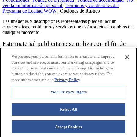
venda mi información personal
|
Términos y condiciones del
Programa de Lealtad WOW
|
Opciones de Rastreo
Las imágenes y descripciones representadas pueden incluir
características, mobiliario y servicios que están sujetos a cambios en
cualquier momento.
Este material publicitario se utiliza con el fin de
solicitar la venta de un plan de propiedad
We process your personal information to measure and improve
vacacional.
our sites and service, to assist our marketing campaigns and to
provide personalised content and advertising. By clicking the
Aviso: las funciones de accesibilidad enumeradas aquí no pretenden
button on the right, you can exercise your privacy rights. For
ser una lista exhaustiva o completa de todas las funciones accesibles
more information see our
Privacy Policy
de la instalación,
habitaciones y / o comodidades para este Resort específico. Para
obtener información sobre nuestra política de accesibilidad, revise
Your Privacy Rights
nuestra
Política de accesibilidad
.
Reject All
Accept Cookies