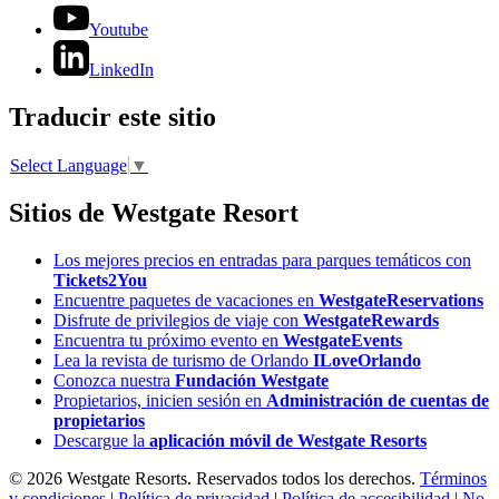
Youtube
LinkedIn
Traducir este sitio
Select Language
▼
Sitios de Westgate Resort
Los mejores precios en entradas para parques temáticos con
Tickets2You
Encuentre paquetes de vacaciones en
WestgateReservations
Disfrute de privilegios de viaje con
WestgateRewards
Encuentra tu próximo evento en
WestgateEvents
Lea la revista de turismo de Orlando
ILoveOrlando
Conozca nuestra
Fundación Westgate
Propietarios, inicien sesión en
Administración de cuentas de
propietarios
Descargue la
aplicación móvil de Westgate Resorts
© 2026 Westgate Resorts. Reservados todos los derechos.
Términos
y condiciones
|
Política de privacidad
|
Política de accesibilidad
|
No