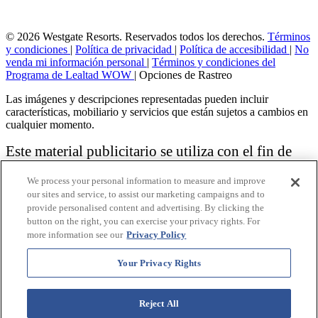
© 2026 Westgate Resorts. Reservados todos los derechos.
Términos
y condiciones
|
Política de privacidad
|
Política de accesibilidad
|
No
venda mi información personal
|
Términos y condiciones del
Programa de Lealtad WOW
|
Opciones de Rastreo
Las imágenes y descripciones representadas pueden incluir
características, mobiliario y servicios que están sujetos a cambios en
cualquier momento.
Este material publicitario se utiliza con el fin de
solicitar la venta de un plan de propiedad
We process your personal information to measure and improve
vacacional.
our sites and service, to assist our marketing campaigns and to
provide personalised content and advertising. By clicking the
Aviso: las funciones de accesibilidad enumeradas aquí no pretenden
button on the right, you can exercise your privacy rights. For
ser una lista exhaustiva o completa de todas las funciones accesibles
more information see our
Privacy Policy
de la instalación,
habitaciones y / o comodidades para este Resort específico. Para
obtener información sobre nuestra política de accesibilidad, revise
Your Privacy Rights
nuestra
Política de accesibilidad
.
Reject All