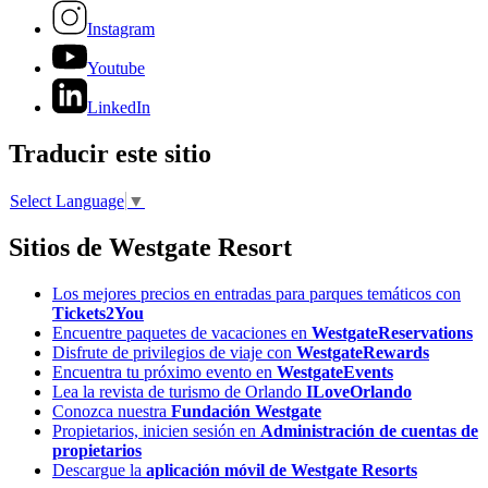
Instagram
Youtube
LinkedIn
Traducir este sitio
Select Language
▼
Sitios de Westgate Resort
Los mejores precios en entradas para parques temáticos con
Tickets2You
Encuentre paquetes de vacaciones en
WestgateReservations
Disfrute de privilegios de viaje con
WestgateRewards
Encuentra tu próximo evento en
WestgateEvents
Lea la revista de turismo de Orlando
ILoveOrlando
Conozca nuestra
Fundación Westgate
Propietarios, inicien sesión en
Administración de cuentas de
propietarios
Descargue la
aplicación móvil de Westgate Resorts