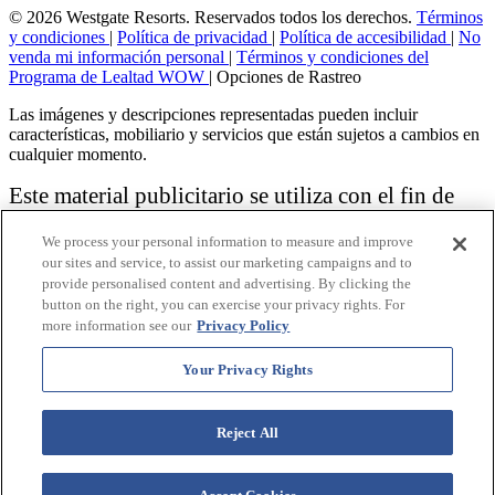
© 2026 Westgate Resorts. Reservados todos los derechos.
Términos
y condiciones
|
Política de privacidad
|
Política de accesibilidad
|
No
venda mi información personal
|
Términos y condiciones del
Programa de Lealtad WOW
|
Opciones de Rastreo
Las imágenes y descripciones representadas pueden incluir
características, mobiliario y servicios que están sujetos a cambios en
cualquier momento.
Este material publicitario se utiliza con el fin de
solicitar la venta de un plan de propiedad
We process your personal information to measure and improve
vacacional.
our sites and service, to assist our marketing campaigns and to
provide personalised content and advertising. By clicking the
Aviso: las funciones de accesibilidad enumeradas aquí no pretenden
button on the right, you can exercise your privacy rights. For
ser una lista exhaustiva o completa de todas las funciones accesibles
more information see our
Privacy Policy
de la instalación,
habitaciones y / o comodidades para este Resort específico. Para
obtener información sobre nuestra política de accesibilidad, revise
Your Privacy Rights
nuestra
Política de accesibilidad
.
Reject All