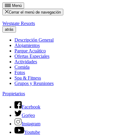
Menú
Cerrar el menú de navegación
Westgate Resorts
atrás
Descripción General
Alojamientos
Parque Acuático
Ofertas Especiales
Actividades
Comida
Fotos
Spa & Fitness
Grupos y Reuniones
Propietarios
Facebook
Gorjeo
Instagram
Youtube