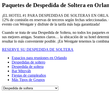
Paquetes de Despedida de Soltera en Orla
¡EL HOTEL #1 PARA DESPEDIDAS DE SOLTERAS EN ORL
12% de comisión en reservas de terceros según fechas seleccionadas. •
evento con Westgate y disfrute de la tarifa más baja garantizada!
Cuando se trata de una Despedida de Soltera, no todos los paquetes en
sus mejores amigas. Seamos claros… la ubicación de su hotel determin
resultar lo más conveniente posible. ¡En Westgate tenemos la combinac
RESERVE SU DESPEDIDA DE SOLTERA
Espacios para reuniones en Orlando
Despedidas de soltero
Despedida de soltera
Bar Mitzváh
Fiestas de cumpleaños
Más Tipos de Grupos