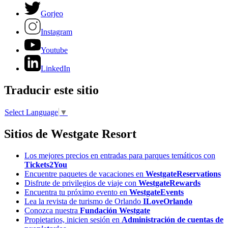
Gorjeo
Instagram
Youtube
LinkedIn
Traducir este sitio
Select Language
▼
Sitios de Westgate Resort
Los mejores precios en entradas para parques temáticos con
Tickets2You
Encuentre paquetes de vacaciones en
WestgateReservations
Disfrute de privilegios de viaje con
WestgateRewards
Encuentra tu próximo evento en
WestgateEvents
Lea la revista de turismo de Orlando
ILoveOrlando
Conozca nuestra
Fundación Westgate
Propietarios, inicien sesión en
Administración de cuentas de