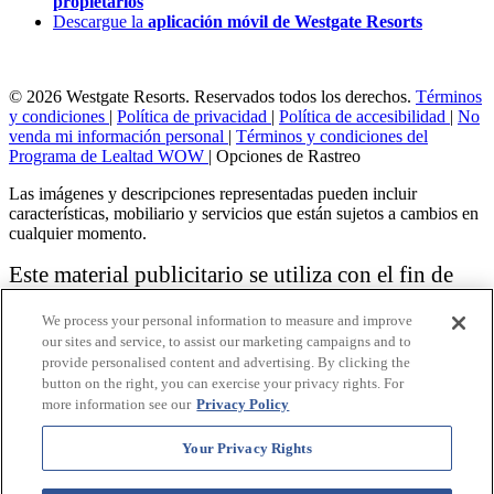
propietarios
Descargue la
aplicación móvil de Westgate Resorts
© 2026 Westgate Resorts. Reservados todos los derechos.
Términos
y condiciones
|
Política de privacidad
|
Política de accesibilidad
|
No
venda mi información personal
|
Términos y condiciones del
Programa de Lealtad WOW
|
Opciones de Rastreo
Las imágenes y descripciones representadas pueden incluir
características, mobiliario y servicios que están sujetos a cambios en
cualquier momento.
Este material publicitario se utiliza con el fin de
solicitar la venta de un plan de propiedad
We process your personal information to measure and improve
vacacional.
our sites and service, to assist our marketing campaigns and to
provide personalised content and advertising. By clicking the
Aviso: las funciones de accesibilidad enumeradas aquí no pretenden
button on the right, you can exercise your privacy rights. For
ser una lista exhaustiva o completa de todas las funciones accesibles
more information see our
Privacy Policy
de la instalación,
habitaciones y / o comodidades para este Resort específico. Para
obtener información sobre nuestra política de accesibilidad, revise
Your Privacy Rights
nuestra
Política de accesibilidad
.