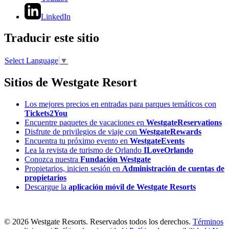
LinkedIn
Traducir este sitio
Select Language
▼
Sitios de Westgate Resort
Los mejores precios en entradas para parques temáticos con
Tickets2You
Encuentre paquetes de vacaciones en
WestgateReservations
Disfrute de privilegios de viaje con
WestgateRewards
Encuentra tu próximo evento en
WestgateEvents
Lea la revista de turismo de Orlando
ILoveOrlando
Conozca nuestra
Fundación Westgate
Propietarios, inicien sesión en
Administración de cuentas de
propietarios
Descargue la
aplicación móvil de Westgate Resorts
© 2026 Westgate Resorts. Reservados todos los derechos.
Términos