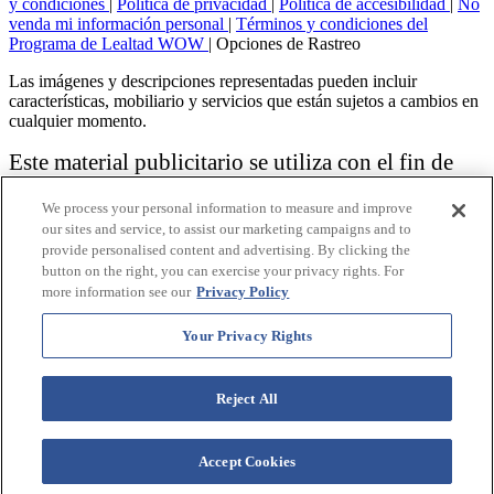
y condiciones
|
Política de privacidad
|
Política de accesibilidad
|
No
venda mi información personal
|
Términos y condiciones del
Programa de Lealtad WOW
|
Opciones de Rastreo
Las imágenes y descripciones representadas pueden incluir
características, mobiliario y servicios que están sujetos a cambios en
cualquier momento.
Este material publicitario se utiliza con el fin de
solicitar la venta de un plan de propiedad
We process your personal information to measure and improve
vacacional.
our sites and service, to assist our marketing campaigns and to
provide personalised content and advertising. By clicking the
Aviso: las funciones de accesibilidad enumeradas aquí no pretenden
button on the right, you can exercise your privacy rights. For
ser una lista exhaustiva o completa de todas las funciones accesibles
more information see our
Privacy Policy
de la instalación,
habitaciones y / o comodidades para este Resort específico. Para
obtener información sobre nuestra política de accesibilidad, revise
Your Privacy Rights
nuestra
Política de accesibilidad
.
Reject All
Accept Cookies