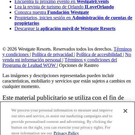
Encuentra tu próximo evento en
WestgateEvents
Lea la revista de turismo de Orlando
ILoveOrlando
Conozca nuestra
Fundación Westgate
Propietarios, inicien sesión en
Administración de cuentas de
propietarios
Descargue la
aplicación móvil de Westgate Resorts
© 2026 Westgate Resorts. Reservados todos los derechos.
Términos
y condiciones
|
Política de privacidad
|
Política de accesibilidad
|
No
venda mi información personal
|
Términos y condiciones del
Programa de Lealtad WOW
|
Opciones de Rastreo
Las imágenes y descripciones representadas pueden incluir
características, mobiliario y servicios que están sujetos a cambios en
cualquier momento.
Este material publicitario se utiliza con el fin de
solicitar la venta de un plan de propiedad
We process your personal information to measure and improve
vacacional.
our sites and service, to assist our marketing campaigns and to
provide personalised content and advertising. By clicking the
Aviso: las funciones de accesibilidad enumeradas aquí no pretenden
button on the right, you can exercise your privacy rights. For
ser una lista exhaustiva o completa de todas las funciones accesibles
more information see our
Privacy Policy
de la instalación,