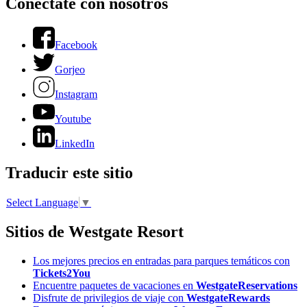
Conéctate con nosotros
Facebook
Gorjeo
Instagram
Youtube
LinkedIn
Traducir este sitio
Select Language
▼
Sitios de Westgate Resort
Los mejores precios en entradas para parques temáticos con
Tickets2You
Encuentre paquetes de vacaciones en
WestgateReservations
Disfrute de privilegios de viaje con
WestgateRewards