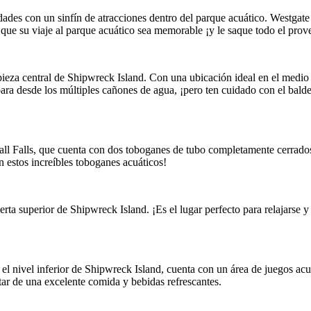
dades con un sinfín de atracciones dentro del parque acuático. Westgat
a que su viaje al parque acuático sea memorable ¡y le saque todo el prov
eza central de Shipwreck Island. Con una ubicación ideal en el medio d
ara desde los múltiples cañones de agua, ¡pero ten cuidado con el bald
 Falls, que cuenta con dos toboganes de tubo completamente cerrados
n estos increíbles toboganes acuáticos!
erta superior de Shipwreck Island. ¡Es el lugar perfecto para relajarse 
el nivel inferior de Shipwreck Island, cuenta con un área de juegos acuá
tar de una excelente comida y bebidas refrescantes.