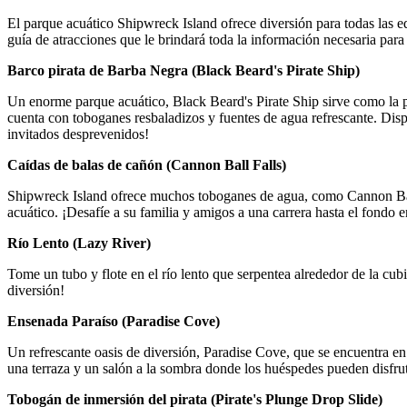
El parque acuático Shipwreck Island ofrece diversión para todas las e
guía de atracciones que le brindará toda la información necesaria par
Barco pirata de Barba Negra (
Black Beard's Pirate Ship)
Un enorme parque acuático, Black Beard's Pirate Ship sirve como la pi
cuenta con toboganes resbaladizos y fuentes de agua refrescante. Disp
invitados desprevenidos!
Caídas de balas de cañón (
Cannon Ball Falls)
Shipwreck Island ofrece muchos toboganes de agua, como Cannon Ball
acuático. ¡Desafíe a su familia y amigos a una carrera hasta el fondo e
Río Lento (Lazy River)
Tome un tubo y flote en el río lento que serpentea alrededor de la cubi
diversión!
Ensenada Paraíso (Paradise Cove)
Un refrescante oasis de diversión, Paradise Cove, que se encuentra en 
una terraza y un salón a la sombra donde los huéspedes pueden disfru
Tobogán de inmersión del pirata (Pirate's Plunge Drop Slide)