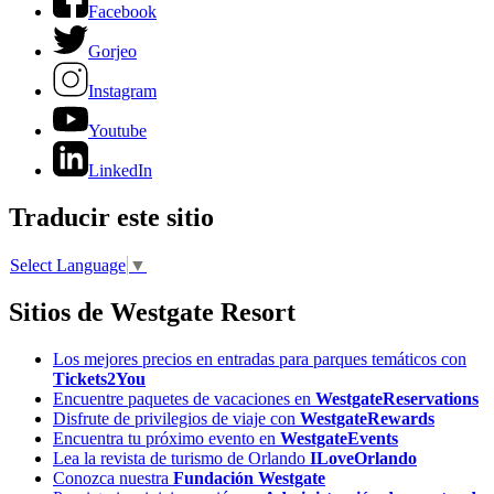
Facebook
Gorjeo
Instagram
Youtube
LinkedIn
Traducir este sitio
Select Language
▼
Sitios de Westgate Resort
Los mejores precios en entradas para parques temáticos con
Tickets2You
Encuentre paquetes de vacaciones en
WestgateReservations
Disfrute de privilegios de viaje con
WestgateRewards
Encuentra tu próximo evento en
WestgateEvents
Lea la revista de turismo de Orlando
ILoveOrlando
Conozca nuestra
Fundación Westgate