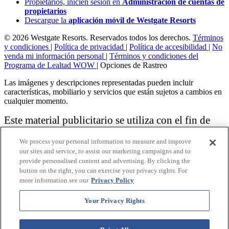
Propietarios, inicien sesión en
Administración de cuentas de
propietarios
Descargue la
aplicación móvil de Westgate Resorts
© 2026 Westgate Resorts. Reservados todos los derechos.
Términos
y condiciones
|
Política de privacidad
|
Política de accesibilidad
|
No
venda mi información personal
|
Términos y condiciones del
Programa de Lealtad WOW
|
Opciones de Rastreo
Las imágenes y descripciones representadas pueden incluir
características, mobiliario y servicios que están sujetos a cambios en
cualquier momento.
Este material publicitario se utiliza con el fin de
solicitar la venta de un plan de propiedad
We process your personal information to measure and improve
vacacional.
our sites and service, to assist our marketing campaigns and to
provide personalised content and advertising. By clicking the
Aviso: las funciones de accesibilidad enumeradas aquí no pretenden
button on the right, you can exercise your privacy rights. For
ser una lista exhaustiva o completa de todas las funciones accesibles
more information see our
Privacy Policy
de la instalación,
habitaciones y / o comodidades para este Resort específico. Para
obtener información sobre nuestra política de accesibilidad, revise
Your Privacy Rights
nuestra
Política de accesibilidad
.