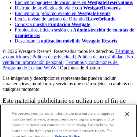
Encuentre paquetes de vacaciones en
WestgateReservations
Disfrute de privilegios de viaje con
WestgateRewards
Encuentra tu próximo evento en
WestgateEvents
Lea la revista de turismo de Orlando
ILoveOrlando
Conozca nuestra
Fundación Westgate
Propietarios, inicien sesión en
Administración de cuentas de
propietarios
Descargue la
aplicación móvil de Westgate Resorts
© 2026 Westgate Resorts. Reservados todos los derechos.
Términos
y condiciones
|
Política de privacidad
|
Política de accesibilidad
|
No
venda mi información personal
|
Términos y condiciones del
Programa de Lealtad WOW
|
Opciones de Rastreo
Las imágenes y descripciones representadas pueden incluir
características, mobiliario y servicios que están sujetos a cambios en
cualquier momento.
Este material publicitario se utiliza con el fin de
solicitar la venta de un plan de propiedad
We process your personal information to measure and improve
vacacional.
our sites and service, to assist our marketing campaigns and to
provide personalised content and advertising. By clicking the
Aviso: las funciones de accesibilidad enumeradas aquí no pretenden
button on the right, you can exercise your privacy rights. For
ser una lista exhaustiva o completa de todas las funciones accesibles
more information see our
Privacy Policy