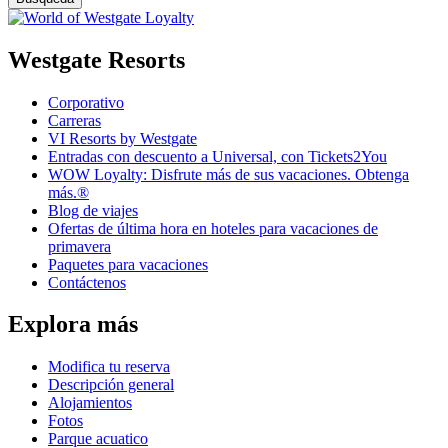
Westgate Resorts
Corporativo
Carreras
VI Resorts by Westgate
Entradas con descuento a Universal, con Tickets2You
WOW Loyalty: Disfrute más de sus vacaciones. Obtenga
más.®
Blog de viajes
Ofertas de última hora en hoteles para vacaciones de
primavera
Paquetes para vacaciones
Contáctenos
Explora más
Modifica tu reserva
Descripción general
Alojamientos
Fotos
Parque acuatico