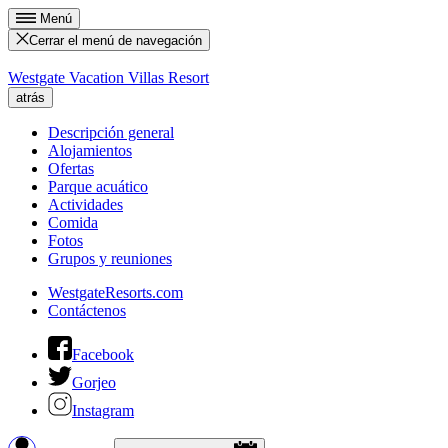
Menú
Cerrar el menú de navegación
Westgate Vacation Villas Resort
atrás
Descripción general
Alojamientos
Ofertas
Parque acuático
Actividades
Comida
Fotos
Grupos y reuniones
WestgateResorts.com
Contáctenos
Facebook
Gorjeo
Instagram