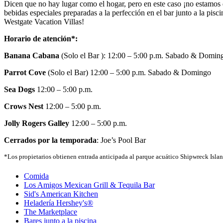
Dicen que no hay lugar como el hogar, pero en este caso ¡no estamos d
bebidas especiales preparadas a la perfección en el bar junto a la pis
Westgate Vacation Villas!
Horar
io de atención
*:
Banana Cabana
(Solo el Bar ): 12:00 – 5:00 p.m. Sabado & Domin
Parrot Cove
(Solo el Bar) 12:00 – 5:00 p.m. Sabado & Domingo
Sea Dogs
12:00 – 5:00 p.m.
Crows Nest
12:00 – 5:00 p.m.
Jolly Rogers Galley
12:00 – 5:00 p.m.
Cerrados por la temporada
: Joe’s Pool Bar
*Los propietarios obtienen entrada anticipada al parque acuático Shipwreck Island
Comida
Los Amigos Mexican Grill & Tequila Bar
Sid's American Kitchen
Heladería Hershey's®
The Marketplace
Bares junto a la piscina