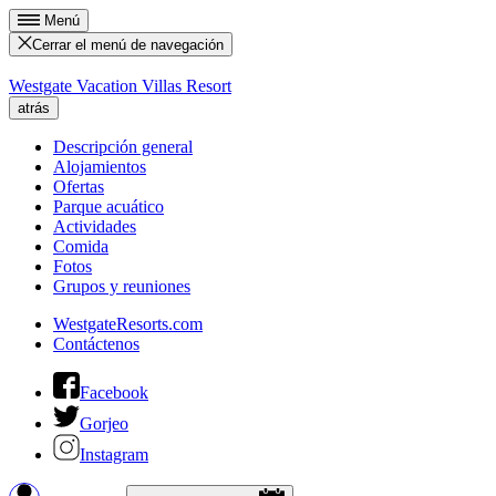
Menú
Cerrar el menú de navegación
Westgate Vacation Villas Resort
atrás
Descripción general
Alojamientos
Ofertas
Parque acuático
Actividades
Comida
Fotos
Grupos y reuniones
WestgateResorts.com
Contáctenos
Facebook
Gorjeo
Instagram