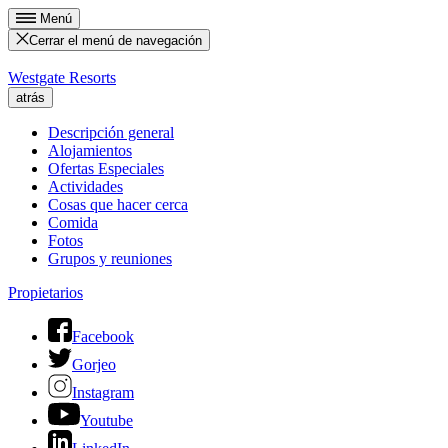
Menú
Cerrar el menú de navegación
Westgate Resorts
atrás
Descripción general
Alojamientos
Ofertas Especiales
Actividades
Cosas que hacer cerca
Comida
Fotos
Grupos y reuniones
Propietarios
Facebook
Gorjeo
Instagram
Youtube