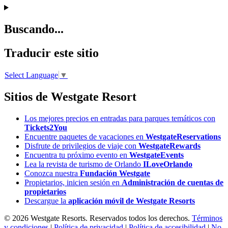
Buscando...
Traducir este sitio
Select Language
▼
Sitios de Westgate Resort
Los mejores precios en entradas para parques temáticos con
Tickets2You
Encuentre paquetes de vacaciones en
WestgateReservations
Disfrute de privilegios de viaje con
WestgateRewards
Encuentra tu próximo evento en
WestgateEvents
Lea la revista de turismo de Orlando
ILoveOrlando
Conozca nuestra
Fundación Westgate
Propietarios, inicien sesión en
Administración de cuentas de
propietarios
Descargue la
aplicación móvil de Westgate Resorts
© 2026 Westgate Resorts. Reservados todos los derechos.
Términos
y condiciones
|
Política de privacidad
|
Política de accesibilidad
|
No