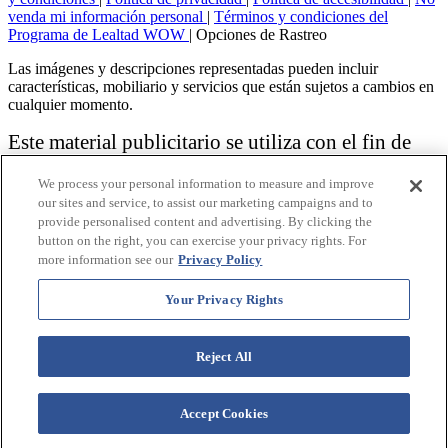
venda mi información personal
|
Términos y condiciones del
Programa de Lealtad WOW
|
Opciones de Rastreo
Las imágenes y descripciones representadas pueden incluir
características, mobiliario y servicios que están sujetos a cambios en
cualquier momento.
Este material publicitario se utiliza con el fin de
solicitar la venta de un plan de propiedad
We process your personal information to measure and improve
vacacional.
our sites and service, to assist our marketing campaigns and to
provide personalised content and advertising. By clicking the
Aviso: las funciones de accesibilidad enumeradas aquí no pretenden
button on the right, you can exercise your privacy rights. For
ser una lista exhaustiva o completa de todas las funciones accesibles
more information see our
Privacy Policy
de la instalación,
habitaciones y / o comodidades para este Resort específico. Para
obtener información sobre nuestra política de accesibilidad, revise
Your Privacy Rights
nuestra
Política de accesibilidad
.
Reject All
Accept Cookies