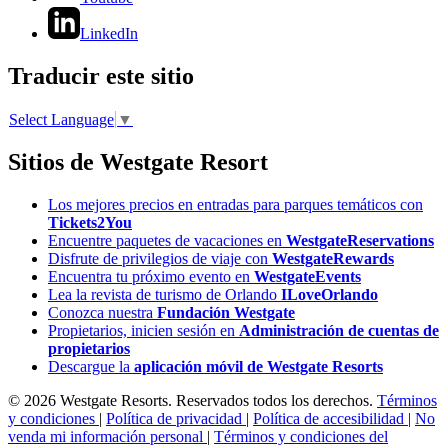
LinkedIn
Traducir este sitio
Select Language
▼
Sitios de Westgate Resort
Los mejores precios en entradas para parques temáticos con
Tickets2You
Encuentre paquetes de vacaciones en
WestgateReservations
Disfrute de privilegios de viaje con
WestgateRewards
Encuentra tu próximo evento en
WestgateEvents
Lea la revista de turismo de Orlando
ILoveOrlando
Conozca nuestra
Fundación Westgate
Propietarios, inicien sesión en
Administración de cuentas de
propietarios
Descargue la
aplicación móvil de Westgate Resorts
© 2026 Westgate Resorts. Reservados todos los derechos.
Términos
y condiciones
|
Política de privacidad
|
Política de accesibilidad
|
No
venda mi información personal
|
Términos y condiciones del