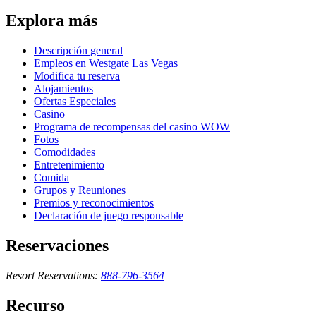
Explora más
Descripción general
Empleos en Westgate Las Vegas
Modifica tu reserva
Alojamientos
Ofertas Especiales
Casino
Programa de recompensas del casino WOW
Fotos
Comodidades
Entretenimiento
Comida
Grupos y Reuniones
Premios y reconocimientos
Declaración de juego responsable
Reservaciones
Resort Reservations:
888-796-3564
Recurso