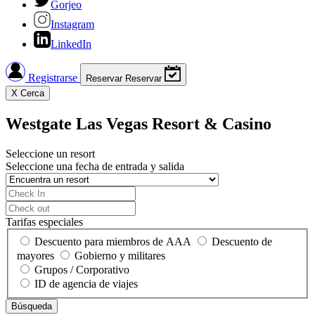
Gorjeo
Instagram
LinkedIn
Registrarse
Reservar
Reservar
X
Cerca
Westgate Las Vegas Resort & Casino
Seleccione un resort
Seleccione una fecha de entrada y salida
Tarifas especiales
Descuento para miembros de AAA
Descuento de
mayores
Gobierno y militares
Grupos / Corporativo
ID de agencia de viajes