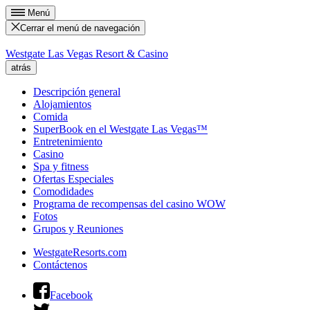
Menú
Cerrar el menú de navegación
Westgate Las Vegas Resort & Casino
atrás
Descripción general
Alojamientos
Comida
SuperBook en el Westgate Las Vegas™
Entretenimiento
Casino
Spa y fitness
Ofertas Especiales
Comodidades
Programa de recompensas del casino WOW
Fotos
Grupos y Reuniones
WestgateResorts.com
Contáctenos
Facebook