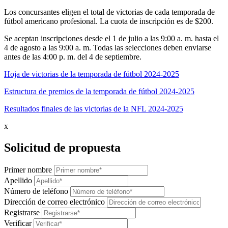
Los concursantes eligen el total de victorias de cada temporada de
fútbol americano profesional. La cuota de inscripción es de $200.
Se aceptan inscripciones desde el 1 de julio a las 9:00 a. m. hasta el
4 de agosto a las 9:00 a. m. Todas las selecciones deben enviarse
antes de las 4:00 p. m. del 4 de septiembre.
Hoja de victorias de la temporada de fútbol 2024-2025
Estructura de premios de la temporada de fútbol 2024-2025
Resultados finales de las victorias de la NFL 2024-2025
x
Solicitud de propuesta
Primer nombre
Apellido
Número de teléfono
Dirección de correo electrónico
Registrarse
Verificar