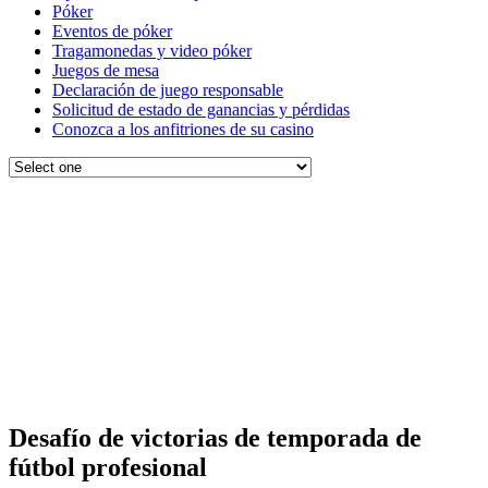
Póker
Eventos de póker
Tragamonedas y video póker
Juegos de mesa
Declaración de juego responsable
Solicitud de estado de ganancias y pérdidas
Conozca a los anfitriones de su casino
Desafío de victorias de temporada de
fútbol profesional