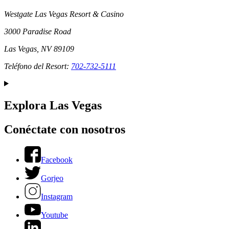
Westgate Las Vegas Resort & Casino
3000 Paradise Road
Las Vegas, NV 89109
Teléfono del Resort:
702-732-5111
Explora Las Vegas
Conéctate con nosotros
Facebook
Gorjeo
Instagram
Youtube