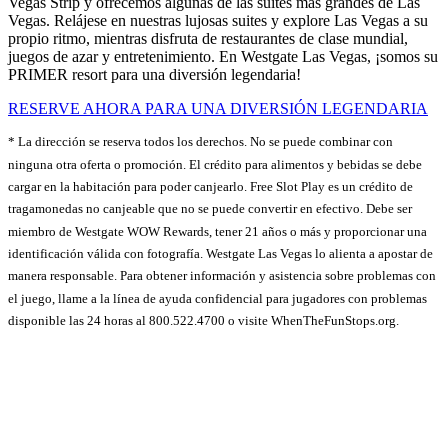
Vegas Strip y ofrecemos algunas de las suites más grandes de Las
Vegas. Relájese en nuestras lujosas suites y explore Las Vegas a su
propio ritmo, mientras disfruta de restaurantes de clase mundial,
juegos de azar y entretenimiento. En Westgate Las Vegas, ¡somos su
PRIMER resort para una diversión legendaria!
RESERVE AHORA PARA UNA DIVERSIÓN LEGENDARIA
* La dirección se reserva todos los derechos. No se puede combinar con
ninguna otra oferta o promoción. El crédito para alimentos y bebidas se debe
cargar en la habitación para poder canjearlo. Free Slot Play es un crédito de
tragamonedas no canjeable que no se puede convertir en efectivo. Debe ser
miembro de Westgate WOW Rewards, tener 21 años o más y proporcionar una
identificación válida con fotografía. Westgate Las Vegas lo alienta a apostar de
manera responsable. Para obtener información y asistencia sobre problemas con
el juego, llame a la línea de ayuda confidencial para jugadores con problemas
disponible las 24 horas al 800.522.4700 o visite WhenTheFunStops.org.