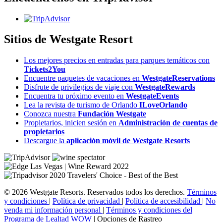
Sitios de Westgate Resort
Los mejores precios en entradas para parques temáticos con
Tickets2You
Encuentre paquetes de vacaciones en
WestgateReservations
Disfrute de privilegios de viaje con
WestgateRewards
Encuentra tu próximo evento en
WestgateEvents
Lea la revista de turismo de Orlando
ILoveOrlando
Conozca nuestra
Fundación Westgate
Propietarios, inicien sesión en
Administración de cuentas de
propietarios
Descargue la
aplicación móvil de Westgate Resorts
© 2026 Westgate Resorts. Reservados todos los derechos.
Términos
y condiciones
|
Política de privacidad
|
Política de accesibilidad
|
No
venda mi información personal
|
Términos y condiciones del
Programa de Lealtad WOW
|
Opciones de Rastreo