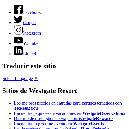
Facebook
Gorjeo
Instagram
Youtube
LinkedIn
Traducir este sitio
Select Language
▼
Sitios de Westgate Resort
Los mejores precios en entradas para parques temáticos con
Tickets2You
Encuentre paquetes de vacaciones en
WestgateReservations
Disfrute de privilegios de viaje con
WestgateRewards
Encuentra tu próximo evento en
WestgateEvents
Lea la revista de turismo de Orlando
ILoveOrlando