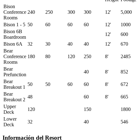
Bison
Conference
240
250
300
300
12'
5,000
Rooms
Bison 1 - 5
50
60
60
60
12'
1000
Bison 6B
12'
600
Boardroom
Bison 6A
32
30
40
40
12'
670
Bear
Conference
180
80
120
250
8'
2485
Rooms
Bear
40
8'
852
Prefunction
Bear
50
50
60
60
8'
672
Breakout 1
Bear
48
60
8'
665
Breakout 2
Upper
120
150
1800
Deck
Lower
32
40
546
Deck
Información del Resort