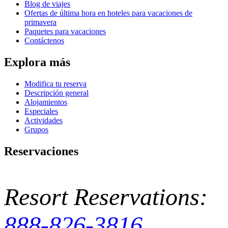
Blog de viajes
Ofertas de última hora en hoteles para vacaciones de
primavera
Paquetes para vacaciones
Contáctenos
Explora más
Modifica tu reserva
Descripción general
Alojamientos
Especiales
Actividades
Grupos
Reservaciones
Resort Reservations:
888-826-3816