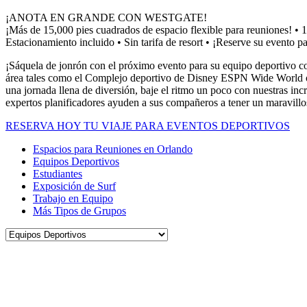
¡ANOTA EN GRANDE CON WESTGATE!
¡Más de 15,000 pies cuadrados de espacio flexible para reuniones! • 1
Estacionamiento incluido • Sin tarifa de resort • ¡Reserve su evento p
¡Sáquela de jonrón con el próximo evento para su equipo deportivo con
área tales como el Complejo deportivo de Disney ESPN Wide World of 
una jornada llena de diversión, baje el ritmo un poco con nuestras incr
expertos planificadores ayuden a sus compañeros a tener un marav
RESERVA HOY TU VIAJE PARA EVENTOS DEPORTIVOS
Espacios para Reuniones en Orlando
Equipos Deportivos
Estudiantes
Exposición de Surf
Trabajo en Equipo
Más Tipos de Grupos