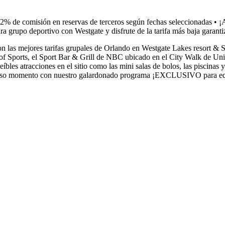
2% de comisión en reservas de terceros según fechas seleccionadas • ¡A 
ara grupo deportivo con Westgate y disfrute de la tarifa más baja garanti
 las mejores tarifas grupales de Orlando en Westgate Lakes resort & Spa
Sports, el Sport Bar & Grill de NBC ubicado en el City Walk de Univer
eíbles atracciones en el sitio como las mini salas de bolos, las piscina
illoso momento con nuestro galardonado programa ¡EXCLUSIVO para eq