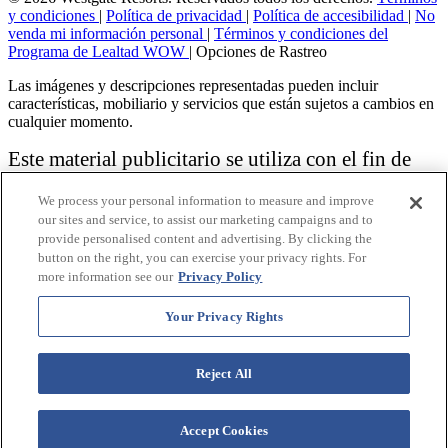
y condiciones
|
Política de privacidad
|
Política de accesibilidad
|
No
venda mi información personal
|
Términos y condiciones del
Programa de Lealtad WOW
|
Opciones de Rastreo
Las imágenes y descripciones representadas pueden incluir
características, mobiliario y servicios que están sujetos a cambios en
cualquier momento.
Este material publicitario se utiliza con el fin de
solicitar la venta de un plan de propiedad
We process your personal information to measure and improve
vacacional.
our sites and service, to assist our marketing campaigns and to
provide personalised content and advertising. By clicking the
Aviso: las funciones de accesibilidad enumeradas aquí no pretenden
button on the right, you can exercise your privacy rights. For
ser una lista exhaustiva o completa de todas las funciones accesibles
more information see our
Privacy Policy
de la instalación,
habitaciones y / o comodidades para este Resort específico. Para
obtener información sobre nuestra política de accesibilidad, revise
Your Privacy Rights
nuestra
Política de accesibilidad
.
Reject All
Accept Cookies