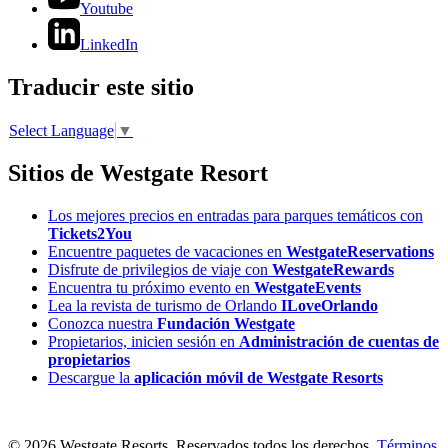
Youtube
LinkedIn
Traducir este sitio
Select Language
▼
Sitios de Westgate Resort
Los mejores precios en entradas para parques temáticos con
Tickets2You
Encuentre paquetes de vacaciones en
WestgateReservations
Disfrute de privilegios de viaje con
WestgateRewards
Encuentra tu próximo evento en
WestgateEvents
Lea la revista de turismo de Orlando
ILoveOrlando
Conozca nuestra
Fundación Westgate
Propietarios, inicien sesión en
Administración de cuentas de
propietarios
Descargue la
aplicación móvil de Westgate Resorts
© 2026 Westgate Resorts. Reservados todos los derechos.
Términos