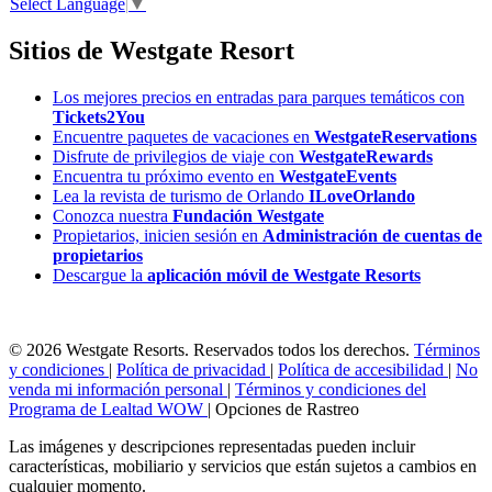
Select Language
▼
Sitios de Westgate Resort
Los mejores precios en entradas para parques temáticos con
Tickets2You
Encuentre paquetes de vacaciones en
WestgateReservations
Disfrute de privilegios de viaje con
WestgateRewards
Encuentra tu próximo evento en
WestgateEvents
Lea la revista de turismo de Orlando
ILoveOrlando
Conozca nuestra
Fundación Westgate
Propietarios, inicien sesión en
Administración de cuentas de
propietarios
Descargue la
aplicación móvil de Westgate Resorts
© 2026 Westgate Resorts. Reservados todos los derechos.
Términos
y condiciones
|
Política de privacidad
|
Política de accesibilidad
|
No
venda mi información personal
|
Términos y condiciones del
Programa de Lealtad WOW
|
Opciones de Rastreo
Las imágenes y descripciones representadas pueden incluir
características, mobiliario y servicios que están sujetos a cambios en
cualquier momento.