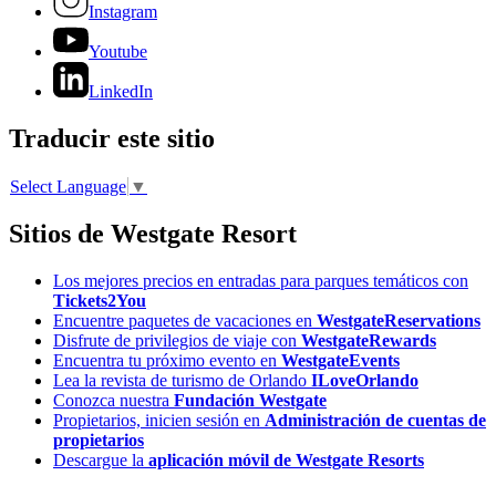
Instagram
Youtube
LinkedIn
Traducir este sitio
Select Language
▼
Sitios de Westgate Resort
Los mejores precios en entradas para parques temáticos con
Tickets2You
Encuentre paquetes de vacaciones en
WestgateReservations
Disfrute de privilegios de viaje con
WestgateRewards
Encuentra tu próximo evento en
WestgateEvents
Lea la revista de turismo de Orlando
ILoveOrlando
Conozca nuestra
Fundación Westgate
Propietarios, inicien sesión en
Administración de cuentas de
propietarios
Descargue la
aplicación móvil de Westgate Resorts