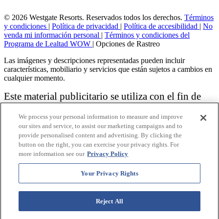
© 2026 Westgate Resorts. Reservados todos los derechos.
Términos
y condiciones
|
Política de privacidad
|
Política de accesibilidad
|
No
venda mi información personal
|
Términos y condiciones del
Programa de Lealtad WOW
|
Opciones de Rastreo
Las imágenes y descripciones representadas pueden incluir
características, mobiliario y servicios que están sujetos a cambios en
cualquier momento.
Este material publicitario se utiliza con el fin de
solicitar la venta de un plan de propiedad
We process your personal information to measure and improve
vacacional.
our sites and service, to assist our marketing campaigns and to
provide personalised content and advertising. By clicking the
Aviso: las funciones de accesibilidad enumeradas aquí no pretenden
button on the right, you can exercise your privacy rights. For
ser una lista exhaustiva o completa de todas las funciones accesibles
more information see our
Privacy Policy
de la instalación,
habitaciones y / o comodidades para este Resort específico. Para
obtener información sobre nuestra política de accesibilidad, revise
Your Privacy Rights
nuestra
Política de accesibilidad
.
Reject All