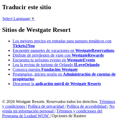
Traducir este sitio
Select Language
▼
Sitios de Westgate Resort
Los mejores precios en entradas para parques temáticos con
Tickets2You
Encuentre paquetes de vacaciones en
WestgateReservations
Disfrute de privilegios de viaje con
WestgateRewards
Encuentra tu próximo evento en
WestgateEvents
Lea la revista de turismo de Orlando
ILoveOrlando
Conozca nuestra
Fundación Westgate
Propietarios, inicien sesión en
Administración de cuentas de
propietarios
Descargue la
aplicación móvil de Westgate Resorts
© 2026 Westgate Resorts. Reservados todos los derechos.
Términos
y condiciones
|
Política de privacidad
|
Política de accesibilidad
|
No
venda mi información personal
|
Términos y condiciones del
Programa de Lealtad WOW
|
Opciones de Rastreo