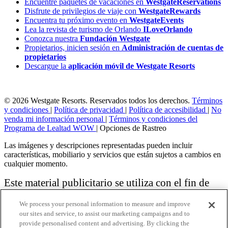
Encuentre paquetes de vacaciones en
WestgateReservations
Disfrute de privilegios de viaje con
WestgateRewards
Encuentra tu próximo evento en
WestgateEvents
Lea la revista de turismo de Orlando
ILoveOrlando
Conozca nuestra
Fundación Westgate
Propietarios, inicien sesión en
Administración de cuentas de
propietarios
Descargue la
aplicación móvil de Westgate Resorts
© 2026 Westgate Resorts. Reservados todos los derechos.
Términos
y condiciones
|
Política de privacidad
|
Política de accesibilidad
|
No
venda mi información personal
|
Términos y condiciones del
Programa de Lealtad WOW
|
Opciones de Rastreo
Las imágenes y descripciones representadas pueden incluir
características, mobiliario y servicios que están sujetos a cambios en
cualquier momento.
Este material publicitario se utiliza con el fin de
solicitar la venta de un plan de propiedad
We process your personal information to measure and improve
vacacional.
our sites and service, to assist our marketing campaigns and to
provide personalised content and advertising. By clicking the
Aviso: las funciones de accesibilidad enumeradas aquí no pretenden