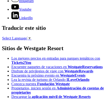
Instagram
Youtube
LinkedIn
Traducir este sitio
Select Language
▼
Sitios de Westgate Resort
Los mejores precios en entradas para parques temáticos con
Tickets2You
Encuentre paquetes de vacaciones en
WestgateReservations
Disfrute de privilegios de viaje con
WestgateRewards
Encuentra tu próximo evento en
WestgateEvents
Lea la revista de turismo de Orlando
ILoveOrlando
Conozca nuestra
Fundación Westgate
Propietarios, inicien sesión en
Administración de cuentas de
propietarios
Descargue la
aplicación móvil de Westgate Resorts