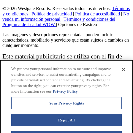
© 2026 Westgate Resorts. Reservados todos los derechos.
Términos
y condiciones
|
Política de privacidad
|
Política de accesibilidad
|
No
venda mi información personal
|
Términos y condiciones del
Programa de Lealtad WOW
|
Opciones de Rastreo
Las imágenes y descripciones representadas pueden incluir
características, mobiliario y servicios que están sujetos a cambios en
cualquier momento.
Este material publicitario se utiliza con el fin de
solicitar la venta de un plan de propiedad
We process your personal information to measure and improve
vacacional.
our sites and service, to assist our marketing campaigns and to
provide personalised content and advertising. By clicking the
Aviso: las funciones de accesibilidad enumeradas aquí no pretenden
button on the right, you can exercise your privacy rights. For
ser una lista exhaustiva o completa de todas las funciones accesibles
more information see our
Privacy Policy
de la instalación,
habitaciones y / o comodidades para este Resort específico. Para
obtener información sobre nuestra política de accesibilidad, revise
Your Privacy Rights
nuestra
Política de accesibilidad
.
Reject All