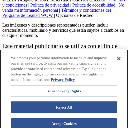
y condiciones
|
Política de privacidad
|
Política de accesibilidad
|
No
venda mi información personal
|
Términos y condiciones del
Programa de Lealtad WOW
|
Opciones de Rastreo
Las imágenes y descripciones representadas pueden incluir
características, mobiliario y servicios que están sujetos a cambios en
cualquier momento.
Este material publicitario se utiliza con el fin de
solicitar la venta de un plan de propiedad
We process your personal information to measure and improve
vacacional.
our sites and service, to assist our marketing campaigns and to
provide personalised content and advertising. By clicking the
Aviso: las funciones de accesibilidad enumeradas aquí no pretenden
button on the right, you can exercise your privacy rights. For
ser una lista exhaustiva o completa de todas las funciones accesibles
more information see our
Privacy Policy
de la instalación,
habitaciones y / o comodidades para este Resort específico. Para
obtener información sobre nuestra política de accesibilidad, revise
Your Privacy Rights
nuestra
Política de accesibilidad
.
Reject All
Accept Cookies