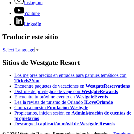
Instagram
Youtube
LinkedIn
Traducir este sitio
Select Language
▼
Sitios de Westgate Resort
Los mejores precios en entradas para parques temáticos con
Tickets2You
Encuentre paquetes de vacaciones en
WestgateReservations
Disfrute de privilegios de viaje con
WestgateRewards
Encuentra tu próximo evento en
WestgateEvents
Lea la revista de turismo de Orlando
ILoveOrlando
Conozca nuestra
Fundación Westgate
Propietarios, inicien sesión en
Administración de cuentas de
propietarios
Descargue la
aplicación móvil de Westgate Resorts
© 2026 Westgate Resorts. Reservados todos los derechos.
Términos