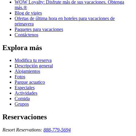
WOW Loyalty: Disfrute más de sus vacaciones. Obtenga
más.®
Blog de viajes
Ofertas de última hora en hoteles para vacaciones de
primavera
Paquetes para vacaciones
Contáctenos
Explora más
Modifica tu reserva
Descripción general
Alojamientos
Fotos
Parque acuatico
Especiales
Actividades
Comida
Grupos
Reservaciones
Resort Reservations:
888-779-5694