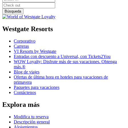
Westgate Resorts
Corporativo
Carreras
VI Resorts by Westgate
Entradas con descuento a Universal, con Tickets2You
WOW Loyalty: Disfrute más de sus vacaciones. Obtenga
más.®
Blog de viajes
Ofertas de última hora en hoteles para vacaciones de
primavera
Paquetes para vacaciones
Contáctenos
Explora más
Modifica tu reserva
Descripción general
Alojamientos