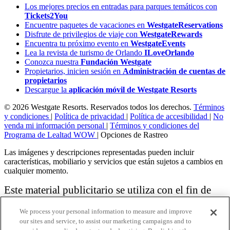
Los mejores precios en entradas para parques temáticos con
Tickets2You
Encuentre paquetes de vacaciones en
WestgateReservations
Disfrute de privilegios de viaje con
WestgateRewards
Encuentra tu próximo evento en
WestgateEvents
Lea la revista de turismo de Orlando
ILoveOrlando
Conozca nuestra
Fundación Westgate
Propietarios, inicien sesión en
Administración de cuentas de
propietarios
Descargue la
aplicación móvil de Westgate Resorts
© 2026 Westgate Resorts. Reservados todos los derechos.
Términos
y condiciones
|
Política de privacidad
|
Política de accesibilidad
|
No
venda mi información personal
|
Términos y condiciones del
Programa de Lealtad WOW
|
Opciones de Rastreo
Las imágenes y descripciones representadas pueden incluir
características, mobiliario y servicios que están sujetos a cambios en
cualquier momento.
Este material publicitario se utiliza con el fin de
solicitar la venta de un plan de propiedad
We process your personal information to measure and improve
vacacional.
our sites and service, to assist our marketing campaigns and to