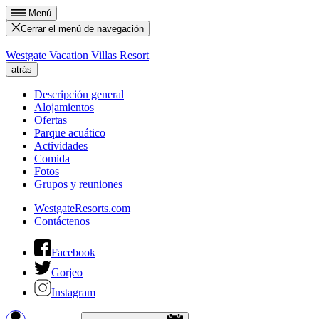
Menú
Cerrar el menú de navegación
Westgate Vacation Villas Resort
atrás
Descripción general
Alojamientos
Ofertas
Parque acuático
Actividades
Comida
Fotos
Grupos y reuniones
WestgateResorts.com
Contáctenos
Facebook
Gorjeo
Instagram